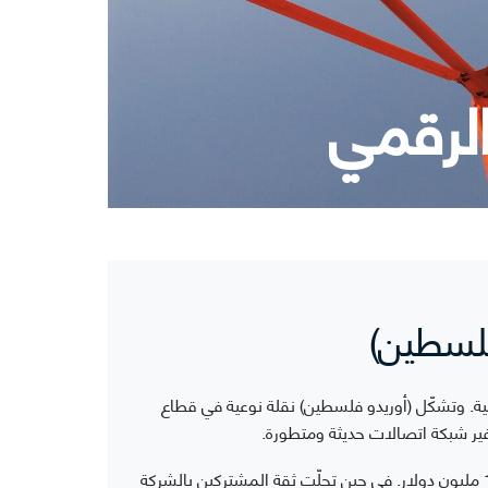
الرقمي
فلسطين)
مؤسسين لشركة موبايل الوطنية الفلسطينية (أوريدو فلسطين)، وذلك بالشراكة مع مجموعة Ooredoo العالمية. وتشكّل (أوريدو فلسطين) نقلة نوعية في قطاع
فير شبكة اتصالات حديثة ومتطورة.
وعلى الرغم من التحديات التي شهدها العام 2024، إلا أن الشركة حققت إيرادات بلغت 109 ملايين دولار، وأرباحاً صافية بلغت 11.8 مليون دولار. في حين تجلّت ثقة المشتركين بالشركة