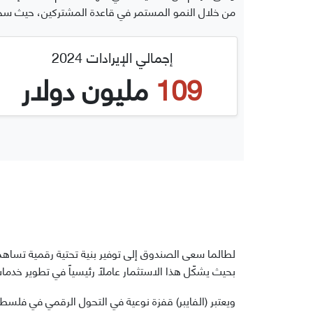
من خلال النمو المستمر في قاعدة المشتركين، حيث سجلت الشركة ارتفاًًعا بنسبة 8% ليصل إجم
إجمالي الإيرادات 2024
109
مليون دولار
لطالما سعى الصندوق إلى توفير بنية تحتية رقمية تساه
بحيث يشكّل هذا الاستثمار عاملاً رئيسياً في تطوير خدم
ويعتبر (الفايبر) قفزة نوعية في التحول الرقمي في فل