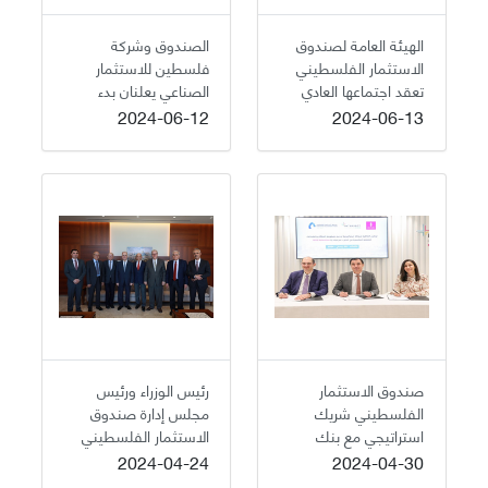
الهيئة العامة لصندوق
الصندوق وشركة
الاستثمار الفلسطيني
فلسطين للاستثمار
تعقد اجتماعها العادي
الصناعي يعلنان بدء
الإنتاج التجاري في مصنع
2024-06-12
2024-06-13
الرابية للأعلاف
صندوق الاستثمار
رئيس الوزراء ورئيس
الفلسطيني شريك
مجلس إدارة صندوق
استراتيجي مع بنك
الاستثمار الفلسطيني
فلسطين في دعم مبادرة
يستكملان إجراءات
2024-04-24
2024-04-30
RISE Palestine
الاستلام والتسليم