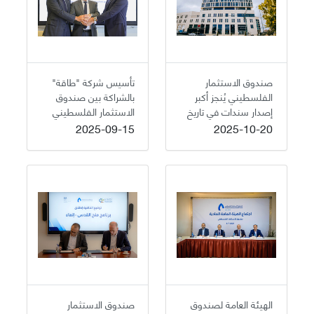
صندوق الاستثمار
تأسيس شركة "طاقة"
الفلسطيني يُنجز أكبر
بالشراكة بين صندوق
إصدار سندات في تاريخ
الاستثمار الفلسطيني
فلسطين بقيمة 150
والشركة العربية
2025-09-15
2025-10-20
مليون دولار لتعزيز
الفلسطينية للاستثمار
وتنويع مصادر تمويل
(أيبك) ومجموعة بنك
مشاريعه الاستراتيجية
فلسطين لتعزيز
الاستثمار في الطاقة
المتجددة
الهيئة العامة لصندوق
صندوق الاستثمار