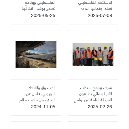
الاستثمار الفلسطيني
الفلسطيني وبرنامج
تعقد اجتماعها العادي
تصدير يوقعان اتفاقية
إطلاق برنامج منح
2025-05-25
2025-07-08
القدس "إنماء" بتمويل
من القنصلية البريطانية
شركاء برنامج سندات
الصندوق والاتحاد
الأثر الإنمائي يطلقون
الأوروبي يعلنان عن
المرحلة الثانية من برنامج
الانتهاء من تركيب نظام
توظيف الشباب
طاقة شمسية في
2024-11-05
2025-02-26
الفلسطينيF4J
الملجأ الخيري
Careerz
الأرثوذكسي العربي في
القدس