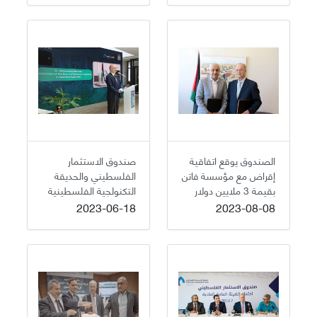
الصندوق يوقع اتفاقية
صندوق الاستثمار
إقراض مع مؤسسة فاتن
الفلسطيني والحديقة
بقيمة 3 ملايين دولار
التكنولجية الفلسطينية
لتمويل المشاريع
يختتمان برنامج مسرّع
2023-06-18
2023-08-08
الصغيرة والمتوسطة في
الأعمال Factory 4.0
محافظة القدس