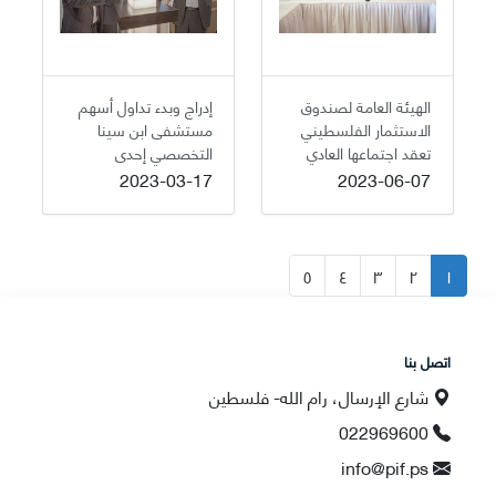
الهيئة العامة لصندوق
إدراج وبدء تداول أسهم
الاستثمار الفلسطيني
مستشفى ابن سينا
تعقد اجتماعها العادي
التخصصي إحدى
استثمارات الصندوق في
2023-03-17
2023-06-07
القطاع الصحي بالشراكة
مع القطاع الخاص
الفلسطيني
٥
٤
٣
٢
١
اتصل بنا
شارع الإرسال، رام الله- فلسطين
022969600
info@pif.ps